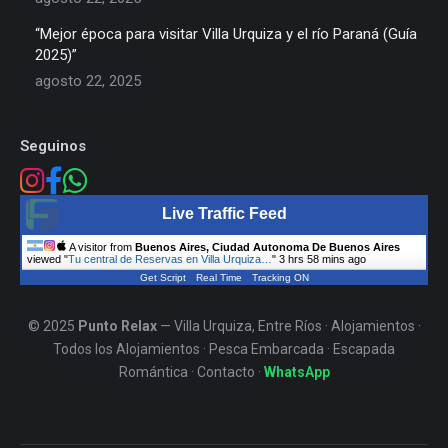
“Mejor época para visitar Villa Urquiza y el río Paraná (Guía
2025)”
agosto 22, 2025
Seguinos
Live Traffic Feed
A visitor from
Buenos Aires, Ciudad Autonoma De Buenos Aires
viewed "
Tu central de Reservas en Villa Urquiza…
"
3 hrs 58 mins ago
Get Script
Real Time
Tracking ON
© 2025
Punto Relax
— Villa Urquiza, Entre Ríos ·
Alojamientos
·
Todos los Alojamientos
·
Pesca Embarcada
·
Escapada
Romántica
·
Contacto
·
WhatsApp