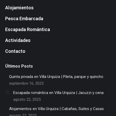
page
page
page
page
page
page
page
page
Alojamientos
opens
opens
opens
opens
opens
opens
opens
opens
in
in
in
in
in
in
in
in
Pesca Embarcada
new
new
new
new
new
new
new
new
window
window
window
window
window
window
window
window
Escapada Romántica
Actividades
Contacto
Últimos Posts
Quinta privada en Villa Urquiza | Pileta, parque y quincho
septiembre 16, 2025
Escapada romántica en Villa Urquiza | Jacuzzi y cena
agosto 22, 2025
Alojamientos en Villa Urquiza | Cabañas, Suites y Casas
agosto 22, 2025