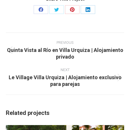
Share
Share
Share
Share
on
on
on
on
Facebook
Twitter
Pinterest
LinkedIn
Project
navigation
PREVIOUS
Quinta Vista al Río en Villa Urquiza | Alojamiento
Previous
privado
project:
NEXT
Le Village Villa Urquiza | Alojamiento exclusivo
Next
para parejas
project:
Related projects