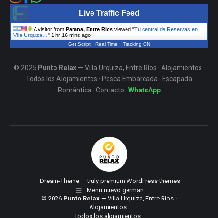
Live Traffic Feed
A visitor from
Parana, Entre Rios
viewed "
Tu central de Reservas en
Villa Urquiza…
"
1 hr 16 mins ago
Get Script
Real Time
Tracking ON
© 2025
Punto Relax
— Villa Urquiza, Entre Ríos ·
Alojamientos
·
Todos los Alojamientos
·
Pesca Embarcada
·
Escapada
Romántica
·
Contacto
·
WhatsApp
Dream-Theme — truly
premium WordPress themes
Menu nuevo german
© 2026
Punto Relax
— Villa Urquiza, Entre Ríos ·
Alojamientos
·
Todos los alojamientos
·