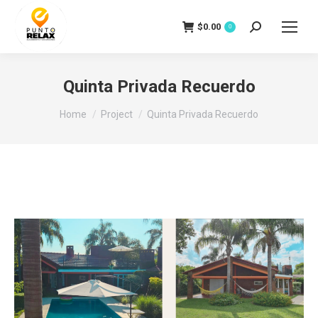
$
0.00
Search:
0
Quinta Privada Recuerdo
You are here:
Home
Project
Quinta Privada Recuerdo