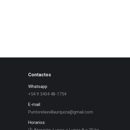
Lorem ipsum dolor habitant
morbi tristique senectus et
netus.
View album
Contactos
Whatsapp
+54 9 3434 48-1754
E-mail:
Puntorelaxvillaurquiza@gmail.com
Horarios: