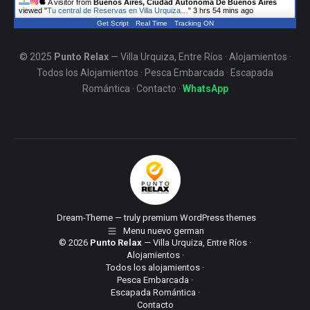
A visitor from
Buenos Aires, Ciudad Autonoma De Buenos Aires
viewed "
Tu central de Reservas en Villa Urquiza…
"
3 hrs 55 mins ago
Get Script
Real Time
Tracking ON
© 2025
Punto Relax
— Villa Urquiza, Entre Ríos ·
Alojamientos
·
Todos los Alojamientos
·
Pesca Embarcada
·
Escapada
Romántica
·
Contacto
·
WhatsApp
Dream-Theme — truly
premium WordPress themes
Menu nuevo german
© 2026
Punto Relax
— Villa Urquiza, Entre Ríos ·
Alojamientos
·
Todos los alojamientos
·
Pesca Embarcada
·
Escapada Romántica
·
Contacto