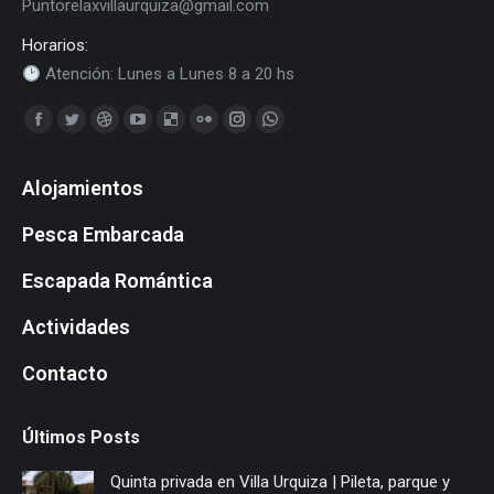
Puntorelaxvillaurquiza@gmail.com
Horarios:
Atención: Lunes a Lunes 8 a 20 hs
Find us on:
Facebook
Twitter
Dribbble
YouTube
Delicious
Flickr
Instagram
Whatsapp
page
page
page
page
page
page
page
page
Alojamientos
opens
opens
opens
opens
opens
opens
opens
opens
in
in
in
in
in
in
in
in
Pesca Embarcada
new
new
new
new
new
new
new
new
window
window
window
window
window
window
window
window
Escapada Romántica
Actividades
Contacto
Últimos Posts
Quinta privada en Villa Urquiza | Pileta, parque y