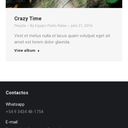
Crazy Time
People
By
Equipo Punto Relax
julio 21, 2016
Vest et metus nulla et lacus quam volutpat eget sit
amet est lorem dolor glavrida.
View album
Contactos
Whatsapp
+54 9 3434 48-1754
E-mail: