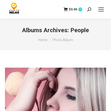
$
0.00
Search:
0
Albums Archives:
People
You are here:
Home
Photo Album