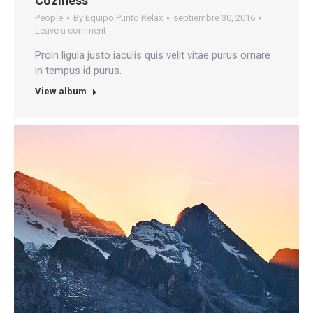
Coziness
People
By
Equipo Punto Relax
septiembre 30, 2016
Leave a comment
Proin ligula justo iaculis quis velit vitae purus ornare
in tempus id purus.
View album