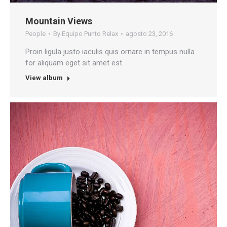
Mountain Views
People
By
Equipo Punto Relax
agosto 23, 2016
Proin ligula justo iaculis quis ornare in tempus nulla
for aliquam eget sit amet est.
View album