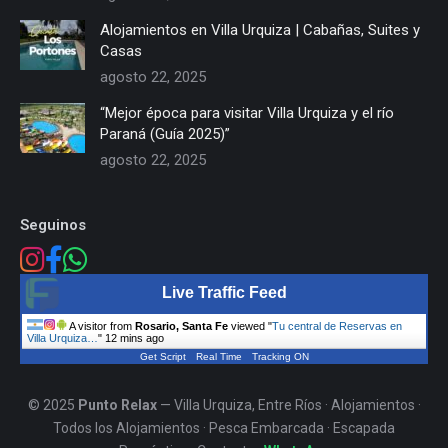
Alojamientos en Villa Urquiza | Cabañas, Suites y
Casas
agosto 22, 2025
“Mejor época para visitar Villa Urquiza y el río
Paraná (Guía 2025)”
agosto 22, 2025
Seguinos
Live Traffic Feed
A visitor from
Rosario, Santa Fe
viewed "
Tu central de Reservas en
Villa Urquiza…
"
12 mins ago
Get Script
Real Time
Tracking ON
© 2025
Punto Relax
— Villa Urquiza, Entre Ríos ·
Alojamientos
·
Todos los Alojamientos
·
Pesca Embarcada
·
Escapada