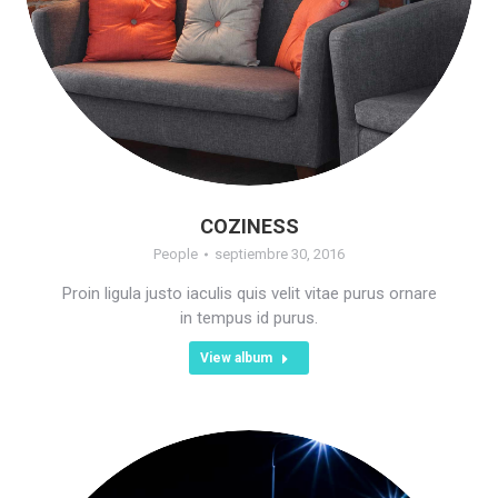
COZINESS
People
septiembre 30, 2016
Proin ligula justo iaculis quis velit vitae purus ornare
in tempus id purus.
View album