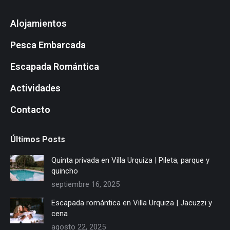
page
page
page
page
page
page
page
page
Alojamientos
opens
opens
opens
opens
opens
opens
opens
opens
in
in
in
in
in
in
in
in
Pesca Embarcada
new
new
new
new
new
new
new
new
window
window
window
window
window
window
window
window
Escapada Romántica
Actividades
Contacto
Últimos Posts
Quinta privada en Villa Urquiza | Pileta, parque y
quincho
septiembre 16, 2025
Escapada romántica en Villa Urquiza | Jacuzzi y
cena
agosto 22, 2025