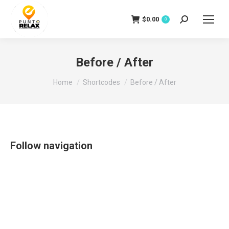
$
0.00
Search:
0
Before / After
You are here:
Home
Shortcodes
Before / After
Follow navigation