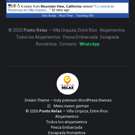
A visitor from
Mountain View, California
viewed "
Tu central de
Reservas en Villa Urquiza…
"
32 mins ago
Get Script
Real Time
Tracking ON
© 2025
Punto Relax
— Villa Urquiza, Entre Ríos ·
Alojamientos
·
Todos los Alojamientos
·
Pesca Embarcada
·
Escapada
Romántica
·
Contacto
·
WhatsApp
Dream-Theme — truly
premium WordPress themes
Menu nuevo german
© 2026
Punto Relax
— Villa Urquiza, Entre Ríos ·
Alojamientos
·
Todos los alojamientos
·
Pesca Embarcada
·
Escapada Romántica
·