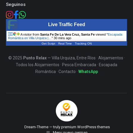
Seguinos
Live Traffic Feed
A visitor from
Santa Fe De La Vera Cruz, Santa Fe
viewed "
Escapada
Romántica en Villa Urquiza |…
"
30 mins ago
Get Script
Real Time
Tracking ON
© 2025
Punto Relax
— Villa Urquiza, Entre Ríos ·
Alojamientos
·
Todos los Alojamientos
·
Pesca Embarcada
·
Escapada
Romántica
·
Contacto
·
WhatsApp
Dream-Theme — truly
premium WordPress themes
Menu nuevo german