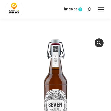
$
0.00
Search:
0