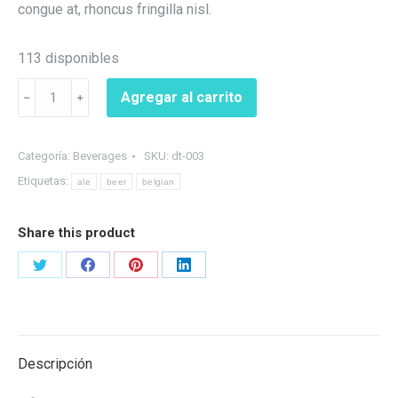
congue at, rhoncus fringilla nisl.
113 disponibles
Belgian
Agregar al carrito
﹣
﹢
Pale
Ale
cantidad
Categoría:
Beverages
SKU:
dt-003
Etiquetas:
ale
beer
belgian
Share this product
Share
Share
Share
Share
on
on
on
on
Twitter
Facebook
Pinterest
LinkedIn
Descripción