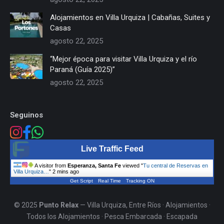
Alojamientos en Villa Urquiza | Cabañas, Suites y
Casas
agosto 22, 2025
“Mejor época para visitar Villa Urquiza y el río
Paraná (Guía 2025)”
agosto 22, 2025
Seguinos
Live Traffic Feed
A visitor from
Esperanza, Santa Fe
viewed "
Tu central de Reservas en
Villa Urquiza…
"
2 mins ago
Get Script
Real Time
Tracking ON
© 2025
Punto Relax
— Villa Urquiza, Entre Ríos ·
Alojamientos
·
Todos los Alojamientos
·
Pesca Embarcada
·
Escapada