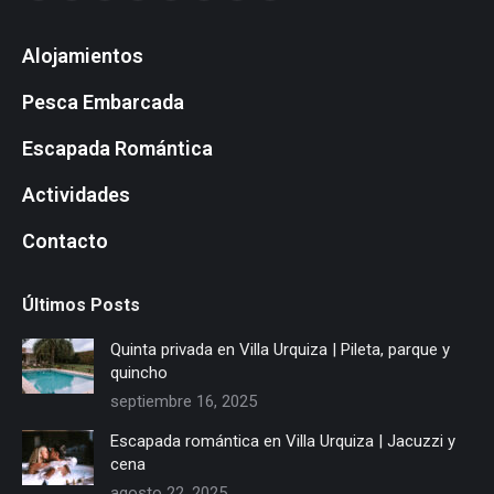
page
page
page
page
page
page
page
page
Alojamientos
opens
opens
opens
opens
opens
opens
opens
opens
in
in
in
in
in
in
in
in
Pesca Embarcada
new
new
new
new
new
new
new
new
window
window
window
window
window
window
window
window
Escapada Romántica
Actividades
Contacto
Últimos Posts
Quinta privada en Villa Urquiza | Pileta, parque y
quincho
septiembre 16, 2025
Escapada romántica en Villa Urquiza | Jacuzzi y
cena
agosto 22, 2025