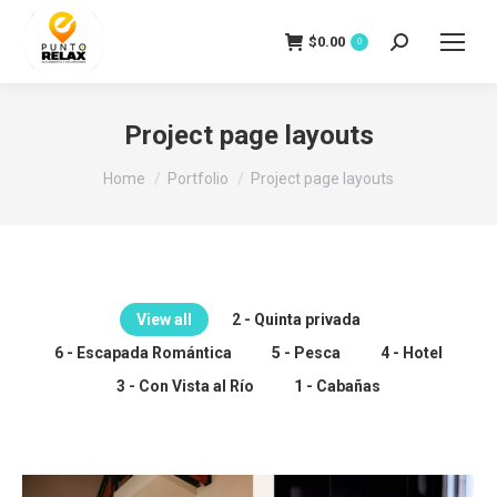
$
0.00
Search:
0
Project page layouts
You are here:
Home
Portfolio
Project page layouts
View all
2 - Quinta privada
6 - Escapada Romántica
5 - Pesca
4 - Hotel
3 - Con Vista al Río
1 - Cabañas