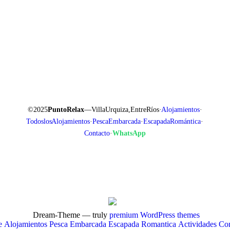
Actividades
Contacto
© 2025
Punto Relax
— Villa Urquiza, Entre Ríos ·
Alojamientos
·
Todos los Alojamientos
·
Pesca Embarcada
·
Escapada Romántica
·
Contacto
·
WhatsApp
Dream-Theme — truly
premium WordPress themes
e
Alojamientos
Pesca Embarcada
Escapada Romantica
Actividades
Con