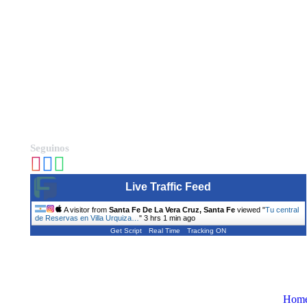
Seguinos
Live Traffic Feed
A visitor from
Santa Fe De La Vera Cruz, Santa Fe
viewed "
Tu central
de Reservas en Villa Urquiza…
"
3 hrs 1 min ago
Get Script
Real Time
Tracking ON
Hom