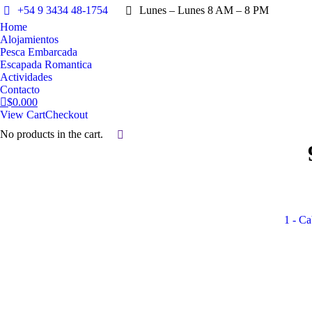
+54 9 3434 48-1754
Lunes – Lunes 8 AM – 8 PM
Home
Alojamientos
Pesca Embarcada
Escapada Romantica
Actividades
Contacto
$
0.00
0
View Cart
Checkout
No products in the cart.
Search:
View all
1 - C