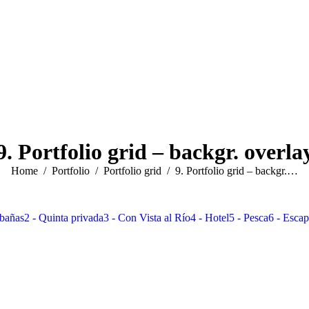
9. Portfolio grid – backgr. overla
You are here:
Home
Portfolio
Portfolio grid
9. Portfolio grid – backgr.…
abañas
2 - Quinta privada
3 - Con Vista al Río
4 - Hotel
5 - Pesca
6 - Esca