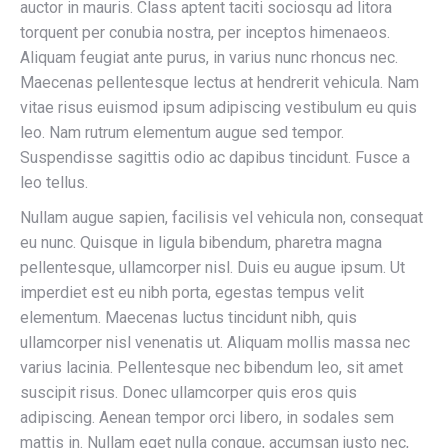
auctor in mauris. Class aptent taciti sociosqu ad litora
torquent per conubia nostra, per inceptos himenaeos.
Aliquam feugiat ante purus, in varius nunc rhoncus nec.
Maecenas pellentesque lectus at hendrerit vehicula. Nam
vitae risus euismod ipsum adipiscing vestibulum eu quis
leo. Nam rutrum elementum augue sed tempor.
Suspendisse sagittis odio ac dapibus tincidunt. Fusce a
leo tellus.
Nullam augue sapien, facilisis vel vehicula non, consequat
eu nunc. Quisque in ligula bibendum, pharetra magna
pellentesque, ullamcorper nisl. Duis eu augue ipsum. Ut
imperdiet est eu nibh porta, egestas tempus velit
elementum. Maecenas luctus tincidunt nibh, quis
ullamcorper nisl venenatis ut. Aliquam mollis massa nec
varius lacinia. Pellentesque nec bibendum leo, sit amet
suscipit risus. Donec ullamcorper quis eros quis
adipiscing. Aenean tempor orci libero, in sodales sem
mattis in. Nullam eget nulla congue, accumsan justo nec,