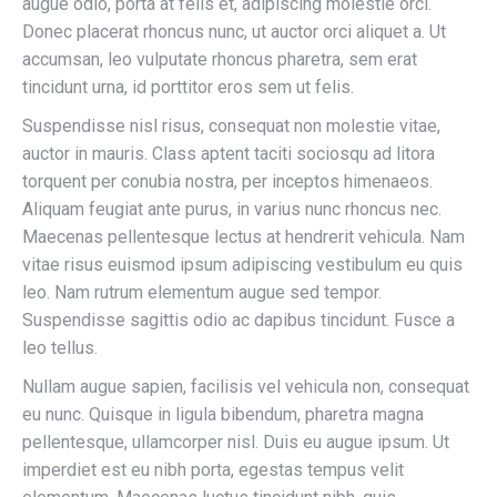
augue odio, porta at felis et, adipiscing molestie orci.
Donec placerat rhoncus nunc, ut auctor orci aliquet a. Ut
accumsan, leo vulputate rhoncus pharetra, sem erat
tincidunt urna, id porttitor eros sem ut felis.
Suspendisse nisl risus, consequat non molestie vitae,
auctor in mauris. Class aptent taciti sociosqu ad litora
torquent per conubia nostra, per inceptos himenaeos.
Aliquam feugiat ante purus, in varius nunc rhoncus nec.
Maecenas pellentesque lectus at hendrerit vehicula. Nam
vitae risus euismod ipsum adipiscing vestibulum eu quis
leo. Nam rutrum elementum augue sed tempor.
Suspendisse sagittis odio ac dapibus tincidunt. Fusce a
leo tellus.
Nullam augue sapien, facilisis vel vehicula non, consequat
eu nunc. Quisque in ligula bibendum, pharetra magna
pellentesque, ullamcorper nisl. Duis eu augue ipsum. Ut
imperdiet est eu nibh porta, egestas tempus velit