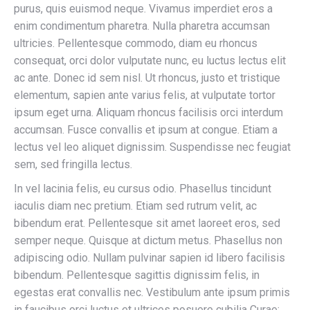
purus, quis euismod neque. Vivamus imperdiet eros a
enim condimentum pharetra. Nulla pharetra accumsan
ultricies. Pellentesque commodo, diam eu rhoncus
consequat, orci dolor vulputate nunc, eu luctus lectus elit
ac ante. Donec id sem nisl. Ut rhoncus, justo et tristique
elementum, sapien ante varius felis, at vulputate tortor
ipsum eget urna. Aliquam rhoncus facilisis orci interdum
accumsan. Fusce convallis et ipsum at congue. Etiam a
lectus vel leo aliquet dignissim. Suspendisse nec feugiat
sem, sed fringilla lectus.
In vel lacinia felis, eu cursus odio. Phasellus tincidunt
iaculis diam nec pretium. Etiam sed rutrum velit, ac
bibendum erat. Pellentesque sit amet laoreet eros, sed
semper neque. Quisque at dictum metus. Phasellus non
adipiscing odio. Nullam pulvinar sapien id libero facilisis
bibendum. Pellentesque sagittis dignissim felis, in
egestas erat convallis nec. Vestibulum ante ipsum primis
in faucibus orci luctus et ultrices posuere cubilia Curae;