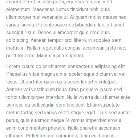
imperdiet est eu nibh porta, egestas tempus velit
elementum. Maecenas luctus tincidunt nibh, quis
ullamcorper nisl venenatis ut. Aliquam mollis massa nec
varius lacinia. Pellentesque nec bibendum leo, sit amet
suscipit risus. Donec ullamcorper quis eros quis
adipiscing. Aenean tempor orci libero, in sodales sem
mattis in. Nullam eget nulla congue, accumsan justo nec,
porttitor eros. Mauris a purus ipsum.
Lorem ipsum dolor sit amet, consectetur adipiscing elit.
Phasellus vitae magna a nisi scelerisque dictum vel vel
lacus. Ut porttitor quam quis purus lobortis volutpat.
Aenean vel vestibulum risus. Cras posuere ipsum sed
tortor ullamcorper interdum. Nulla viverra dui sit amet ante
semper, eu sollicitudin sem tincidunt. Etiam vulputate
metus tortor, sed varius elit tristique eget. Duis sed auctor
purus, quis euismod neque. Vivamus imperdiet eros a
enim condimentum pharetra. Nulla pharetra accumsan
ultricies. Pellentesque commodo, diam eu rhoncus