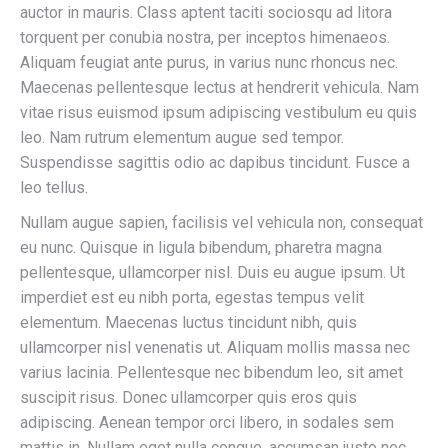
auctor in mauris. Class aptent taciti sociosqu ad litora
torquent per conubia nostra, per inceptos himenaeos.
Aliquam feugiat ante purus, in varius nunc rhoncus nec.
Maecenas pellentesque lectus at hendrerit vehicula. Nam
vitae risus euismod ipsum adipiscing vestibulum eu quis
leo. Nam rutrum elementum augue sed tempor.
Suspendisse sagittis odio ac dapibus tincidunt. Fusce a
leo tellus.
Nullam augue sapien, facilisis vel vehicula non, consequat
eu nunc. Quisque in ligula bibendum, pharetra magna
pellentesque, ullamcorper nisl. Duis eu augue ipsum. Ut
imperdiet est eu nibh porta, egestas tempus velit
elementum. Maecenas luctus tincidunt nibh, quis
ullamcorper nisl venenatis ut. Aliquam mollis massa nec
varius lacinia. Pellentesque nec bibendum leo, sit amet
suscipit risus. Donec ullamcorper quis eros quis
adipiscing. Aenean tempor orci libero, in sodales sem
mattis in. Nullam eget nulla congue, accumsan justo nec,