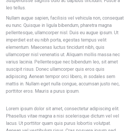
Suspendisse sagittis odio ac dapibus tincidunt. Fusce a
leo tellus.
Nullam augue sapien, facilisis vel vehicula non, consequat
eu nunc. Quisque in ligula bibendum, pharetra magna
pellentesque, ullamcorper nisl. Duis eu augue ipsum. Ut
imperdiet est eu nibh porta, egestas tempus velit
elementum. Maecenas luctus tincidunt nibh, quis
ullamcorper nisl venenatis ut. Aliquam mollis massa nec
varius lacinia. Pellentesque nec bibendum leo, sit amet
suscipit risus. Donec ullamcorper quis eros quis
adipiscing. Aenean tempor orci libero, in sodales sem
mattis in. Nullam eget nulla congue, accumsan justo nec,
porttitor eros. Mauris a purus ipsum.
Lorem ipsum dolor sit amet, consectetur adipiscing elit.
Phasellus vitae magna a nisi scelerisque dictum vel vel
lacus. Ut porttitor quam quis purus lobortis volutpat.
Aenean vel vestibulum risus. Cras posuere ipsum sed