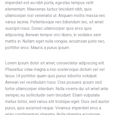
imperdiet est eu nibh porta, egestas tempus velit
elementum. Maecenas luctus tincidunt nibh, quis
ullamcorper nisl venenatis ut. Aliquam mollis massa nec
varius lacinia. Pellentesque nec bibendum leo, sit amet
suscipit risus. Donec ullamcorper quis eros quis
adipiscing. Aenean tempor orci libero, in sodales sem
mattis in. Nullam eget nulla congue, accumsan justo nec,
porttitor eros. Mauris a purus ipsum.
Lorem ipsum dolor sit amet, consectetur adipiscing elit.
Phasellus vitae magna a nisi scelerisque dictum vel vel
lacus. Ut porttitor quam quis purus lobortis volutpat.
Aenean vel vestibulum risus. Cras posuere ipsum sed
tortor ullamcorper interdum. Nulla viverra dui sit amet ante
semper, eu sollicitudin sem tincidunt. Etiam vulputate
metus tortor, sed varius elit tristique eget. Duis sed auctor
purus, quis euismod neque. Vivamus imperdiet eros a
enim condimentum pharetra. Nulla pharetra accumsan