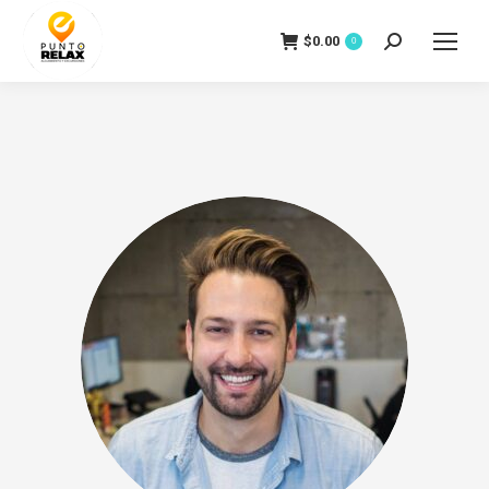
$
0.00
Search:
0