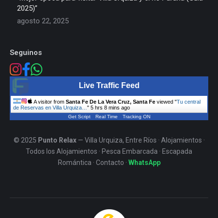
2025)”
agosto 22, 2025
Seguinos
Live Traffic Feed
A visitor from
Santa Fe De La Vera Cruz, Santa Fe
viewed "
Tu central
de Reservas en Villa Urquiza…
"
5 hrs 8 mins ago
Get Script
Real Time
Tracking ON
© 2025
Punto Relax
— Villa Urquiza, Entre Ríos ·
Alojamientos
·
Todos los Alojamientos
·
Pesca Embarcada
·
Escapada
Romántica
·
Contacto
·
WhatsApp