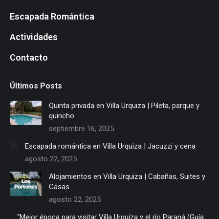
new
new
new
new
new
new
new
new
window
window
window
window
window
window
window
window
Escapada Romántica
Actividades
Contacto
Últimos Posts
Quinta privada en Villa Urquiza | Pileta, parque y
quincho
septiembre 16, 2025
Escapada romántica en Villa Urquiza | Jacuzzi y cena
agosto 22, 2025
Alojamientos en Villa Urquiza | Cabañas, Suites y
Casas
agosto 22, 2025
“Mejor época para visitar Villa Urquiza y el río Paraná (Guía