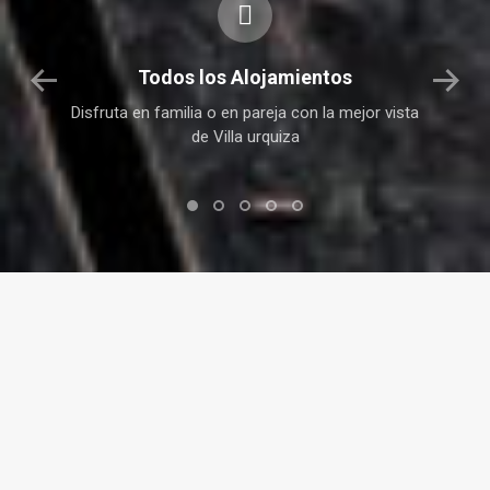
Todos los Alojamientos
️🐟
Disfruta en familia o en pareja con la mejor vista
U
de Villa urquiza
Fecha de entrada *
Fecha de salida *