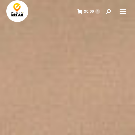
$
0.00
Search:
0