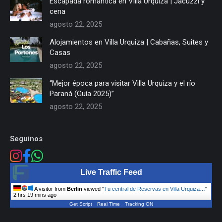
Escapada romántica en Villa Urquiza | Jacuzzi y
cena
agosto 22, 2025
Alojamientos en Villa Urquiza | Cabañas, Suites y
Casas
agosto 22, 2025
“Mejor época para visitar Villa Urquiza y el río
Paraná (Guía 2025)”
agosto 22, 2025
Seguinos
Live Traffic Feed
A visitor from
Berlin
viewed "
Tu central de Reservas en Villa Urquiza…
"
2 hrs 19 mins ago
Get Script
Real Time
Tracking ON