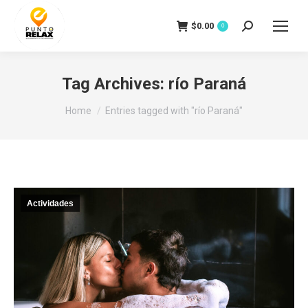
$
0.00
Search:
0
Tag Archives:
río Paraná
You are here:
Home
Entries tagged with "río Paraná"
Actividades