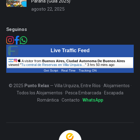
Paraná (Guía 2025)”
agosto 22, 2025
Seguinos
Live Traffic Feed
A visitor from
Buenos Aires, Ciudad Autonoma De Buenos Aires
viewed "
Tu central de Reservas en Villa Urquiza…
"
3 hrs 50 mins ago
Get Script
Real Time
Tracking ON
© 2025
Punto Relax
— Villa Urquiza, Entre Ríos ·
Alojamientos
·
Todos los Alojamientos
·
Pesca Embarcada
·
Escapada
Romántica
·
Contacto
·
WhatsApp