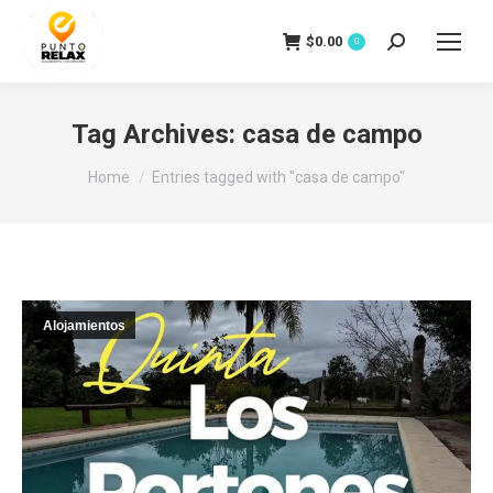
$
0.00
Search:
0
Tag Archives:
casa de campo
You are here:
Home
Entries tagged with "casa de campo"
Alojamientos