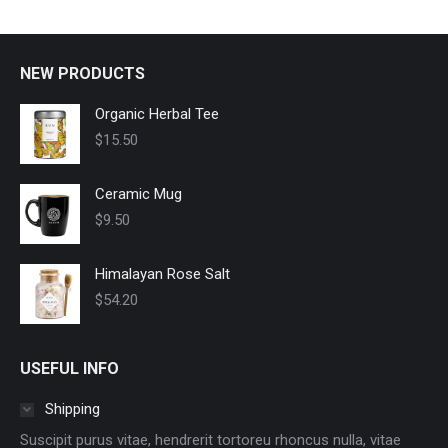
NEW PRODUCTS
Organic Herbal Tee
$
15.50
Ceramic Mug
$
9.50
Himalayan Rose Salt
$
54.20
USEFUL INFO
Shipping
Suscipit purus vitae, hendrerit tortoreu rhoncus nulla, vitae