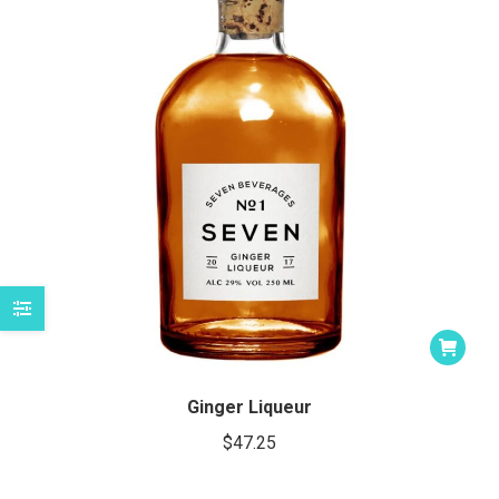
imo
imo
Ginger Liqueur
$
47.25