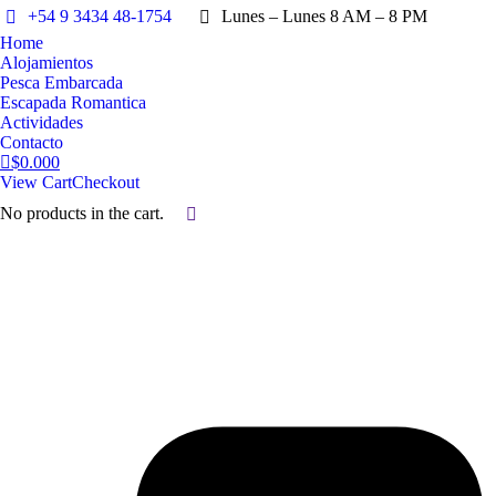
+54 9 3434 48-1754
Lunes – Lunes 8 AM – 8 PM
Home
Alojamientos
Pesca Embarcada
Escapada Romantica
Actividades
Contacto
$
0.00
0
View Cart
Checkout
No products in the cart.
Search: