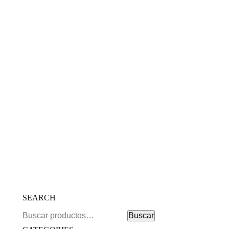
Agregar al carrito
Organic Potatoe Chips
$
2.99
SEARCH
Buscar
Buscar
por: