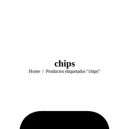
chips
You are here:
Home
Productos etiquetados “chips”