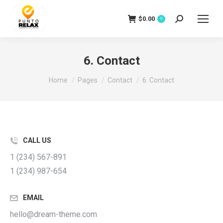
$
0.00
Search:
0
6. Contact
You are here:
Home
Pages
Contact
6. Contact
CALL US
1 (234) 567-891
1 (234) 987-654
EMAIL
hello@dream-theme.com