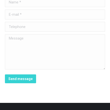
Name *
E-mail *
Telephone
Message
Send message