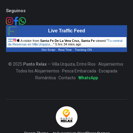
Seguinos
Live Traffic Feed
A visitor from
Santa Fe De La Vera Cruz, Santa Fe
viewed "
Tu central
de Reservas en Villa Urquiza…
"
5 hrs 35 mins ago
Get Script
Real Time
Tracking ON
© 2025
Punto Relax
— Villa Urquiza, Entre Ríos ·
Alojamientos
·
Todos los Alojamientos
·
Pesca Embarcada
·
Escapada
Romántica
·
Contacto
·
WhatsApp