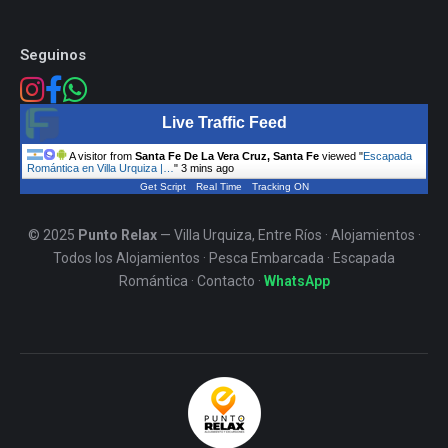
Seguinos
Live Traffic Feed
A visitor from
Santa Fe De La Vera Cruz, Santa Fe
viewed "
Escapada
Romántica en Villa Urquiza |…
"
3 mins ago
Get Script
Real Time
Tracking ON
© 2025
Punto Relax
— Villa Urquiza, Entre Ríos ·
Alojamientos
·
Todos los Alojamientos
·
Pesca Embarcada
·
Escapada
Romántica
·
Contacto
·
WhatsApp