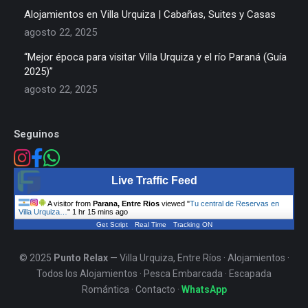
Alojamientos en Villa Urquiza | Cabañas, Suites y Casas
agosto 22, 2025
“Mejor época para visitar Villa Urquiza y el río Paraná (Guía
2025)”
agosto 22, 2025
Seguinos
Live Traffic Feed
A visitor from
Parana, Entre Rios
viewed "
Tu central de Reservas en
Villa Urquiza…
"
1 hr 15 mins ago
Get Script
Real Time
Tracking ON
© 2025
Punto Relax
— Villa Urquiza, Entre Ríos ·
Alojamientos
·
Todos los Alojamientos
·
Pesca Embarcada
·
Escapada
Romántica
·
Contacto
·
WhatsApp