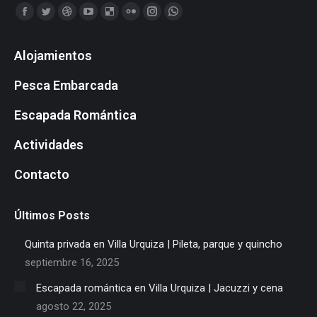
Find us on:
Facebook
Twitter
Dribbble
YouTube
Delicious
Flickr
Instagram
Whatsapp
page
page
page
page
page
page
page
page
Alojamientos
opens
opens
opens
opens
opens
opens
opens
opens
in
in
in
in
in
in
in
in
Pesca Embarcada
new
new
new
new
new
new
new
new
window
window
window
window
window
window
window
window
Escapada Romántica
Actividades
Contacto
Últimos Posts
Quinta privada en Villa Urquiza | Pileta, parque y quincho
septiembre 16, 2025
Escapada romántica en Villa Urquiza | Jacuzzi y cena
agosto 22, 2025