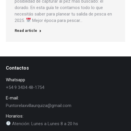
posibilidad de capturar al pez más buscado: el
dorado. En esta guía te contamos todo lo que
necesitás saber para planear tu salida de pesca en
2025.
Mejor época para pescar…
Read article
Contactos
Whatsapp
+54 9 3434 48-1754
E-mail:
Puntorelaxvillaurquiza@gmail.com
Horarios:
Atención: Lunes a Lunes 8 a 20 hs