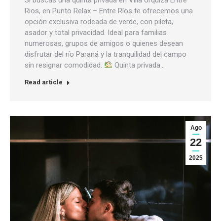
Rios, en Punto Relax – Entre Ríos te ofrecemos una
opción exclusiva rodeada de verde, con pileta,
asador y total privacidad. Ideal para familias
numerosas, grupos de amigos o quienes desean
disfrutar del río Paraná y la tranquilidad del campo
sin resignar comodidad.
Quinta privada…
Read article
Ago
22
2025