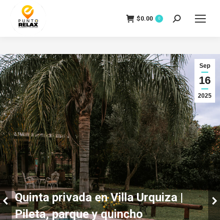
$
0.00
Search:
0
Sep
16
2025
Quinta privada en Villa Urquiza |
Pileta, parque y quincho