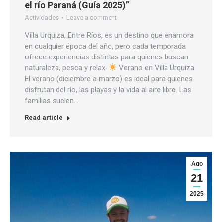
el río Paraná (Guía 2025)”
Actividades
Leave a comment
Villa Urquiza, Entre Ríos, es un destino que enamora
en cualquier época del año, pero cada temporada
ofrece experiencias distintas para quienes buscan
naturaleza, pesca y relax.
Verano en Villa Urquiza
El verano (diciembre a marzo) es ideal para quienes
disfrutan del río, las playas y la vida al aire libre. Las
familias suelen…
Read article
Ago
21
2025