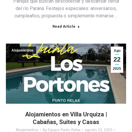
Parejas que buscan desconectar y descansar cerca
del río Paraná. Festejos especiales: aniversarios,
cumpleaños, propuesta o simplemente mimarse.…
Read Article
Alojamientos
Ago
22
2025
Alojamientos en Villa Urquiza |
Cabañas, Suites y Casas
Alojamientos
By
Equipo Punto Relax
agosto 22, 2025