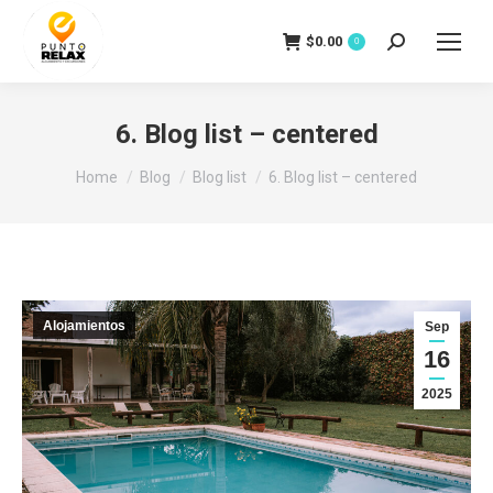
$
0.00
Search:
0
6. Blog list – centered
You are here:
Home
Blog
Blog list
6. Blog list – centered
Alojamientos
Sep
16
2025