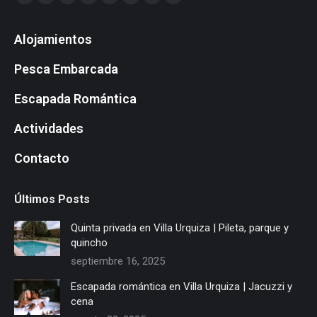
Facebook
Twitter
Dribbble
YouTube
Delicious
Flickr
Instagram
Whatsapp
page
page
page
page
page
page
page
page
Alojamientos
opens
opens
opens
opens
opens
opens
opens
opens
in
in
in
in
in
in
in
in
Pesca Embarcada
new
new
new
new
new
new
new
new
window
window
window
window
window
window
window
window
Escapada Romántica
Actividades
Contacto
Últimos Posts
Quinta privada en Villa Urquiza | Pileta, parque y
quincho
septiembre 16, 2025
Escapada romántica en Villa Urquiza | Jacuzzi y
cena