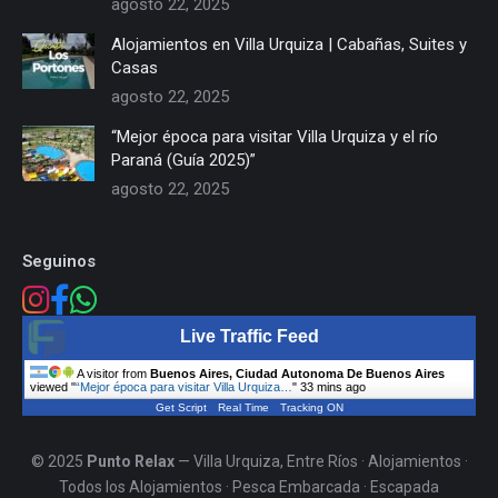
agosto 22, 2025
Alojamientos en Villa Urquiza | Cabañas, Suites y
Casas
agosto 22, 2025
“Mejor época para visitar Villa Urquiza y el río
Paraná (Guía 2025)”
agosto 22, 2025
Seguinos
Live Traffic Feed
A visitor from
Buenos Aires, Ciudad Autonoma De Buenos Aires
viewed "
“Mejor época para visitar Villa Urquiza…
"
33 mins ago
Get Script
Real Time
Tracking ON
© 2025
Punto Relax
— Villa Urquiza, Entre Ríos ·
Alojamientos
·
Todos los Alojamientos
·
Pesca Embarcada
·
Escapada