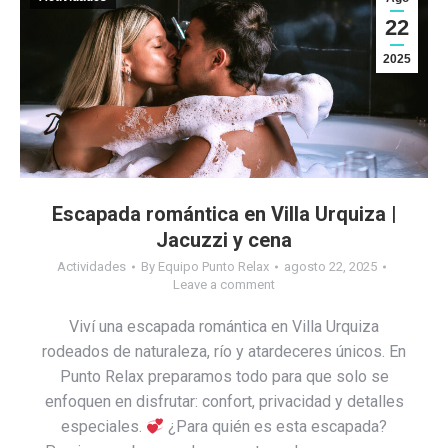
22
2025
Escapada romántica en Villa Urquiza |
Jacuzzi y cena
Actividades
By
Equipo Punto Relax
agosto 22, 2025
Leave a comment
Viví una escapada romántica en Villa Urquiza
rodeados de naturaleza, río y atardeceres únicos. En
Punto Relax preparamos todo para que solo se
enfoquen en disfrutar: confort, privacidad y detalles
especiales.
¿Para quién es esta escapada?