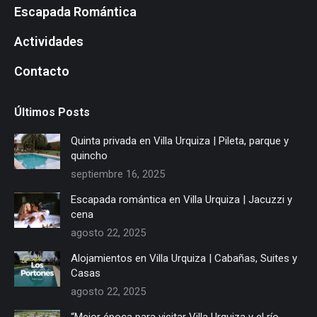
window
window
window
window
window
window
window
window
Escapada Romántica
Actividades
Contacto
Últimos Posts
Quinta privada en Villa Urquiza | Pileta, parque y
quincho
septiembre 16, 2025
Escapada romántica en Villa Urquiza | Jacuzzi y
cena
agosto 22, 2025
Alojamientos en Villa Urquiza | Cabañas, Suites y
Casas
agosto 22, 2025