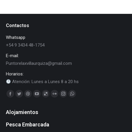
Contactos
Whatsapp
+54 9 3434 48-1754
E-mail:
Puntorelaxvillaurquiza@gmail.com
Horarios:
Atención: Lunes a Lunes 8 a 20 hs
Find us on:
Facebook
Twitter
Dribbble
YouTube
Delicious
Flickr
Instagram
Whatsapp
page
page
page
page
page
page
page
page
Alojamientos
opens
opens
opens
opens
opens
opens
opens
opens
in
in
in
in
in
in
in
in
Pesca Embarcada
new
new
new
new
new
new
new
new