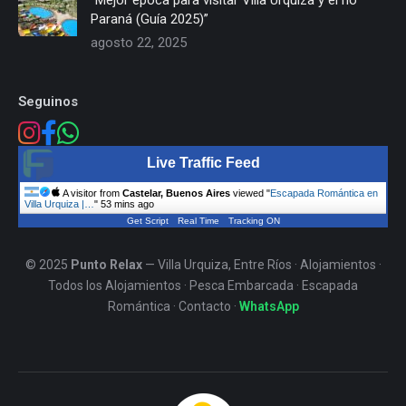
“Mejor época para visitar Villa Urquiza y el río
Paraná (Guía 2025)”
agosto 22, 2025
Seguinos
Live Traffic Feed
A visitor from
Castelar, Buenos Aires
viewed "
Escapada Romántica en
Villa Urquiza |…
"
53 mins ago
Get Script
Real Time
Tracking ON
© 2025
Punto Relax
— Villa Urquiza, Entre Ríos ·
Alojamientos
·
Todos los Alojamientos
·
Pesca Embarcada
·
Escapada
Romántica
·
Contacto
·
WhatsApp